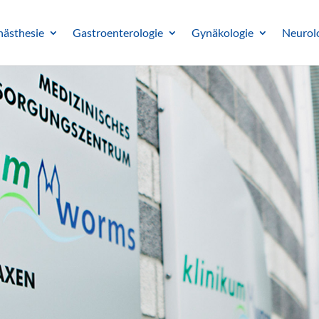
nästhesie
Gastroenterologie
Gynäkologie
Neurol