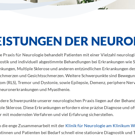
EISTUNGEN DER NEURO
e Praxis für Neurologie behandelt Patienten mit einer Vielzahl neurolog
ostik und individuell abgestimmte Behandlungen bei Erkrankungen wie 
nkungen, Multiple Sklerose und anderen entzündlichen Erkrankungen des
chmerzen und Gesichtsschmerzen. Weitere Schwerpunkte sind Bewegung
om (RLS), Tremor und Dystonie, sowie Epilepsie, Demenz, periphere Ne
euronerkrankungen und Myasthenie.
dere Schwerpunkte unserer neurologischen Praxis liegen auf der Beha
ple Sklerose. Diese Erkrankungen erfordern eine präzise Diagnose und oft 
ir mit modernsten Verfahren und viel Erfahrung sicherstellen.
 die enge Zusammenarbeit mit der
Klinik für Neurologie am Klinikum 
ntinnen und Patienten bei Bedarf schnell eine stationäre Diagnostik und T