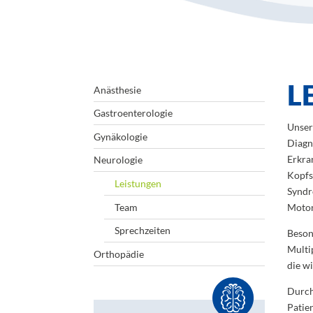
L
Anästhesie
Gastroenterologie
Unser
Gynäkologie
Diagn
Erkra
Neurologie
Kopfs
Leistungen
Syndr
Team
Moton
Sprechzeiten
Beson
Multi
Orthopädie
die w
Durch
Patie