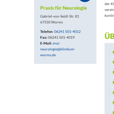
der K
Praxis für Neurologie
verei
konti
Gabriel-von-Seidl-Str. 81
67550 Worms
Telefon
:
06241 501-4012
ÜB
Fax:
06241 501-4019
E-Mail:
mvz-
neurologie@klinikum-
worms.de